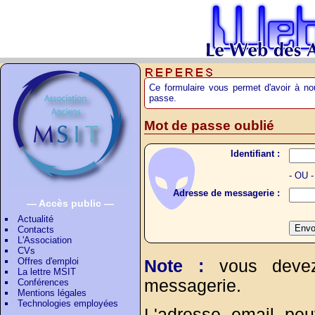
Ce formulaire vous permet d'avoir à no
passe.
Mot de passe oublié
Identifiant :
- OU -
Adresse de messagerie :
— Accès public —
Actualité
Envo
Contacts
L'Association
CVs
Offres d'emploi
Note :
vous devez s
La lettre MSIT
messagerie.
Conférences
Mentions légales
Technologies employées
L'adresse email peut