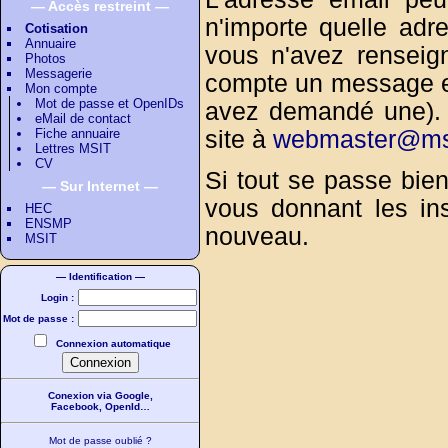
— Accès restreint —
n'importe quelle adr
Cotisation
Annuaire
vous n'avez renseig
Photos
Messagerie
compte un message es
Mon compte
Mot de passe et OpenIDs
avez demandé une). 
eMail de contact
Fiche annuaire
site à
webmaster@msi
Lettres MSIT
CV
Si tout se passe bie
— Sur Internet —
vous donnant les in
HEC
ENSMP
nouveau.
MSIT
— Identification —
Login :
Mot de passe :
Connexion automatique
Conexion via Google,
Facebook, OpenId…
Mot de passe oublié ?